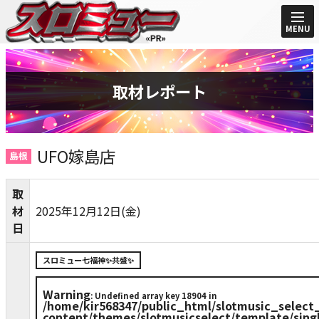
MENU
取材レポート
UFO嫁島店
島根
取
材
2025年12月12日(金)
日
スロミュー七福神✨共盛✨
Warning
: Undefined array key 18904 in
/home/kir568347/public_html/slotmusic_selec
content/themes/slotmusicselect/template/sing