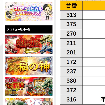
スロミュー取材一覧