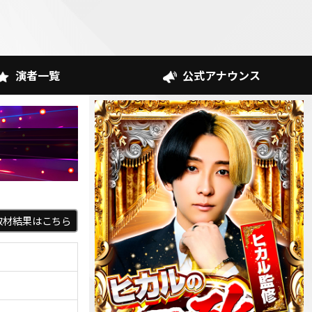
演者一覧
公式アナウンス
取材結果はこちら