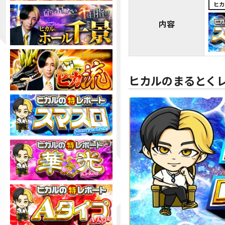
ヒカ
内容
ヒカルのまるとく