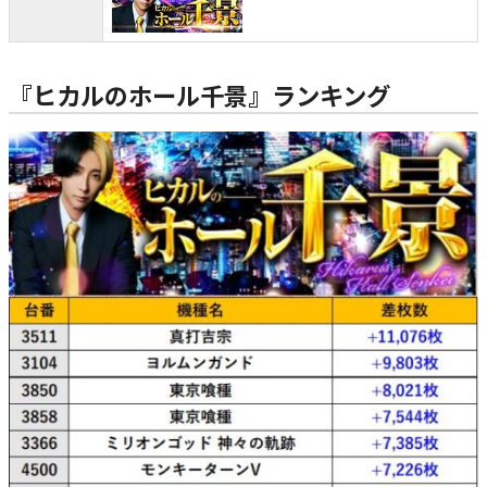
『ヒカルのホール千景』ランキング