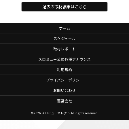
過去の取材結果はこちら
ホーム
スケジュール
取材レポート
スロミュー公式各種アナウンス
利用規約
プライバシーポリシー
お問い合わせ
運営会社
©2026
スロミューセレクト
All rights reserved.