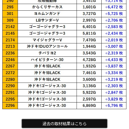
過去の取材結果はこちら