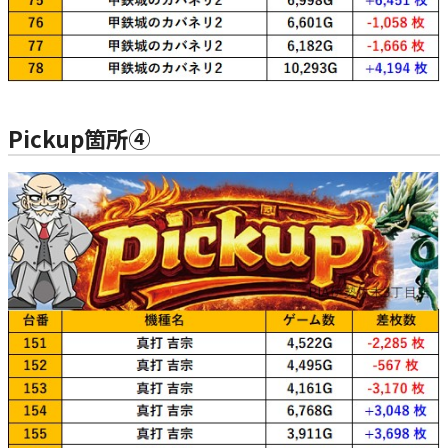
Pickup箇所④