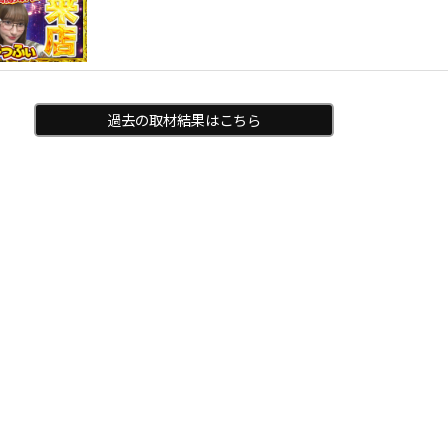
過去の取材結果はこちら