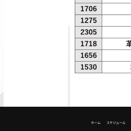
ホーム
スケジュール