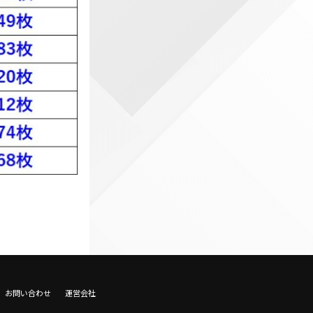
お問い合わせ
運営会社