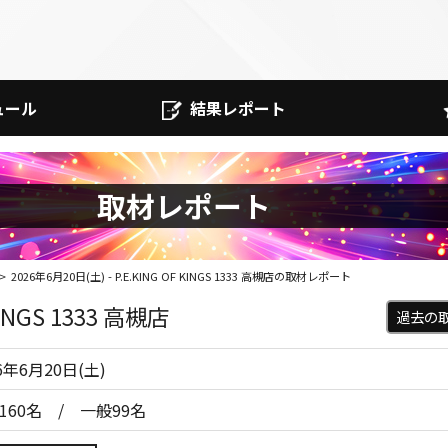
ュール
結果レポート
取材レポート
2026年6月20日(土) - P.E.KING OF KINGS 1333 高槻店の取材レポート
KINGS 1333 高槻店
過去の
6年6月20日(土)
160名 / 一般99名