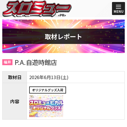
MENU
取材レポート
P.A.自遊時館店
福井
取材日
2026年6月13日(土)
オリジナルグッズ入荷
内容