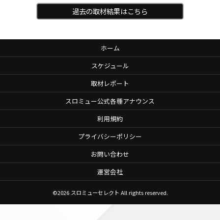
過去の取材結果はこちら
ホーム
スケジュール
取材レポート
スロミュー公式各種アナウンス
利用規約
プライバシーポリシー
お問い合わせ
運営会社
©2026
スロミューセレクト
All rights reserved.