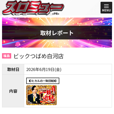
MENU
取材レポート
ビックつばめ白河店
福島
取材日
2026年6月19日(金)
🌓ヒカルの一致団結🌓
内容