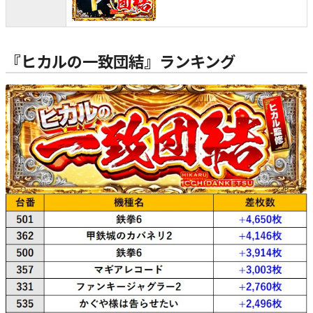
『ヒカルの一致団結』ランキング