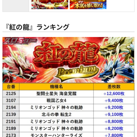
『紅の龍』ランキング