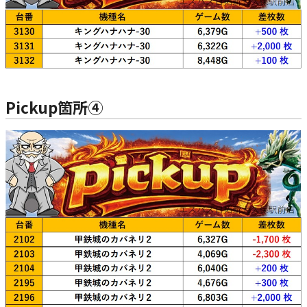
Pickup箇所④