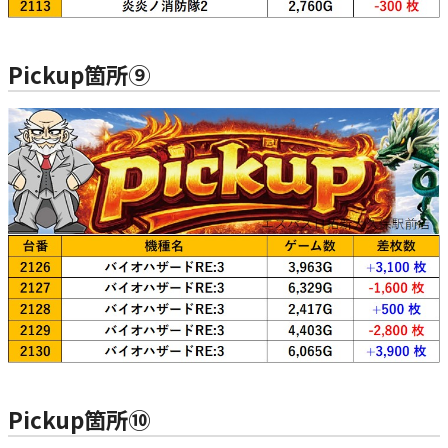
Pickup箇所⑨
Pickup箇所⑩