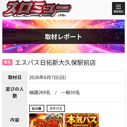
MENU
取材レポート
エスパス日拓新大久保駅前店
東京
取材日
2026年6月7日(日)
並びの人
抽選269名 / 一般30名
数
紅の龍
ガチパス
内容