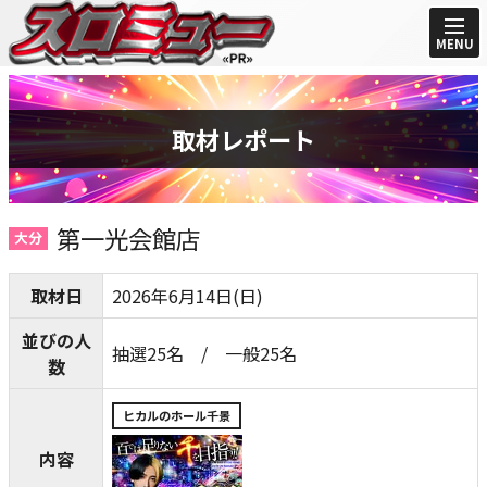
MENU
取材レポート
第一光会館店
大分
取材日
2026年6月14日(日)
並びの人
抽選25名 / 一般25名
数
ヒカルのホール千景
内容