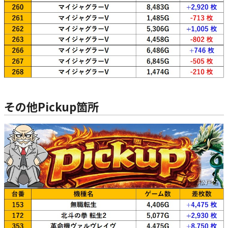
その他Pickup箇所