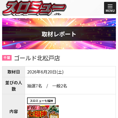
MENU
取材レポート
ゴールド北松戸店
千葉
取材日
2026年6月20日(土)
並びの人
抽選7名 / 一般2名
数
スロミュー七福神
内容