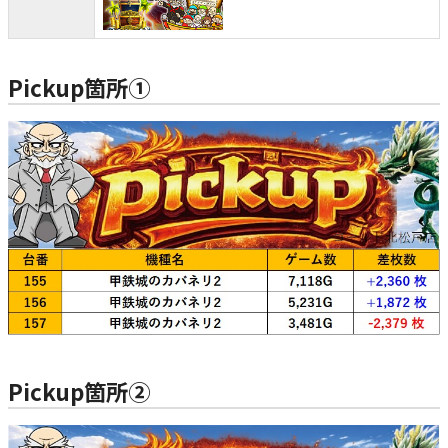
Pickup箇所①
Pickup箇所②