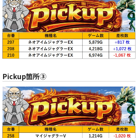
Pickup箇所③