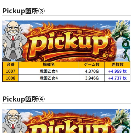
Pickup箇所③
Pickup箇所④