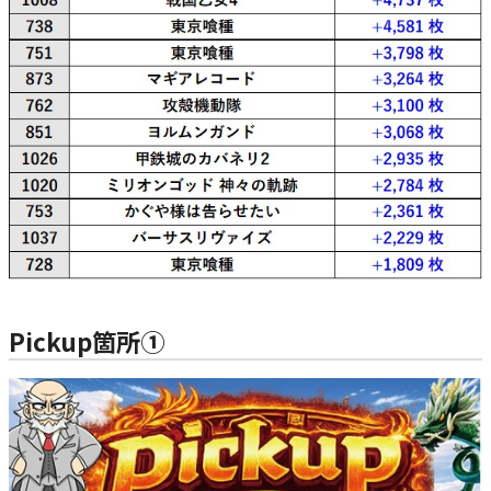
Pickup箇所①