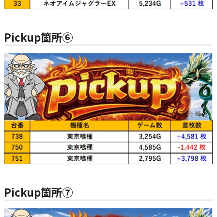
Pickup箇所⑥
Pickup箇所⑦