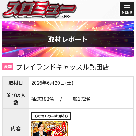
MENU
取材レポート
プレイランドキャッスル熱田店
愛知
取材日
2026年6月20日(土)
並びの人
抽選382名 / 一般172名
数
🌓ヒカルの一致団結🌓
内容