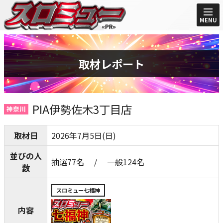
MENU
取材レポート
PIA伊勢佐木3丁目店
神奈川
取材日
2026年7月5日(日)
並びの人
抽選77名 / 一般124名
数
スロミュー七福神
内容