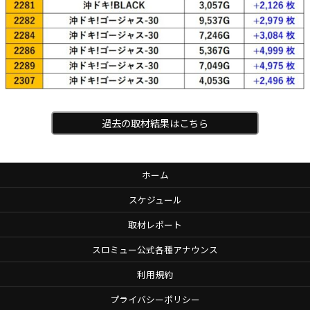
過去の取材結果はこちら
ホーム
スケジュール
取材レポート
スロミュー公式各種アナウンス
利用規約
プライバシーポリシー