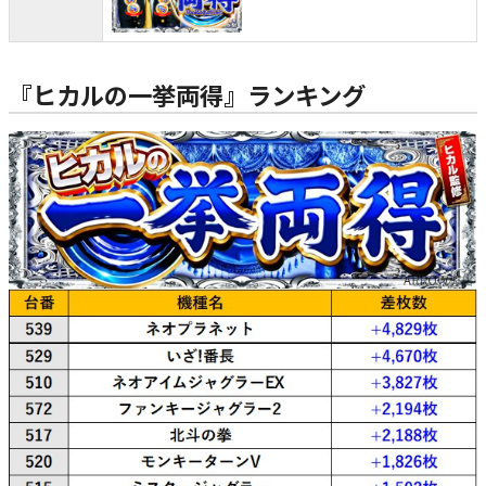
『ヒカルの一挙両得』ランキング