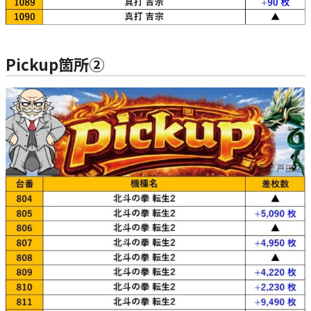
Pickup箇所②