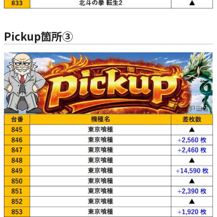
Pickup箇所③