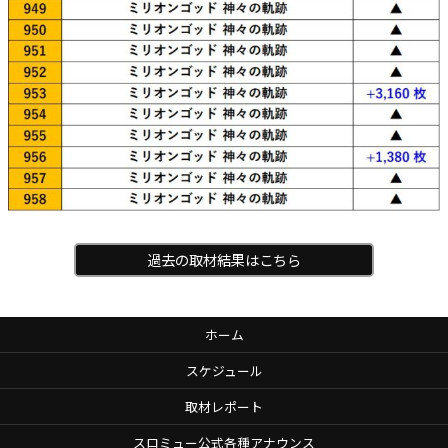
過去の取材結果はこちら
ホーム
スケジュール
取材レポート
スロミュー公式各種アナウンス