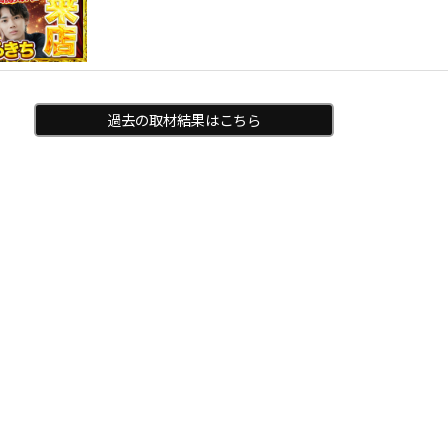
過去の取材結果はこちら