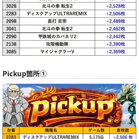
Pickup箇所①