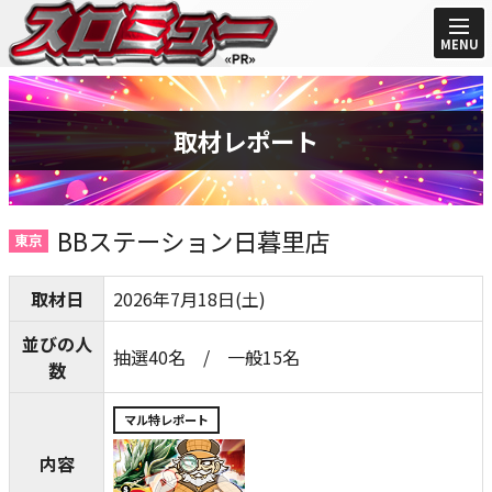
MENU
取材レポート
BBステーション日暮里店
東京
取材日
2026年7月18日(土)
並びの人
抽選40名 / 一般15名
数
マル特レポート
内容