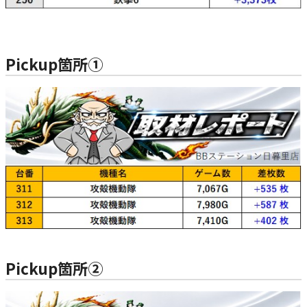
Pickup箇所①
Pickup箇所②