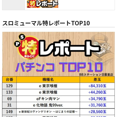
スロミューマル特レポートTOP10