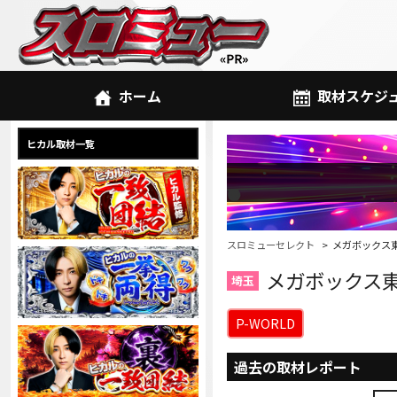
ホーム
取材スケジ
ヒカル取材一覧
スロミューセレクト
メガボックス
メガボックス
埼玉
P-WORLD
過去の取材レポート