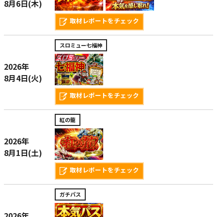
8月6日(木)
取材レポートをチェック
スロミュー七福神
2026年
8月4日(火)
取材レポートをチェック
紅の龍
2026年
8月1日(土)
取材レポートをチェック
ガチパス
2026年