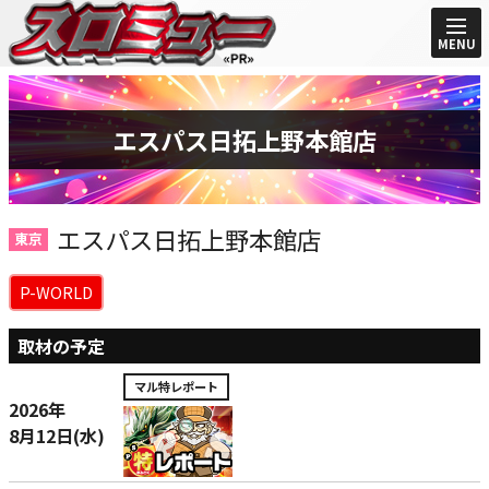
MENU
エスパス日拓上野本館店
エスパス日拓上野本館店
東京
P-WORLD
取材の予定
マル特レポート
2026年
8月12日(水)