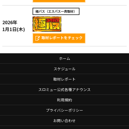
極パス（エスパス一斉取材）
2026年
1月1日(木)
取材レポートをチェック
ホーム
スケジュール
取材レポート
スロミュー公式各種アナウンス
利用規約
プライバシーポリシー
お問い合わせ