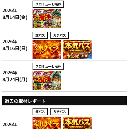
スロミュー七福神
2026年
8月14日(金)
錬パス
ガチパス
2026年
8月16日(日)
スロミュー七福神
2026年
8月24日(月)
過去の取材レポート
錬パス
ガチパス
2026年