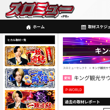
ホーム
取材スケジ
ヒカル取材一覧
キン
スロミューセレクト
キング観光サ
キング観光サ
愛知
P-WORLD
過去の取材レポート