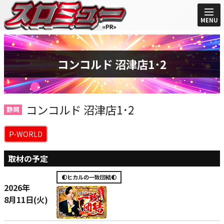
MENU
コンコルド 沼津店1･2
コンコルド 沼津店1･2
静岡
P-WORLD
取材の予定
🌓ヒカルの一致団結🌓
2026年
8月11日(火)