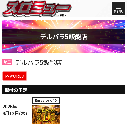
MENU
デルパラ5飯能店
デルパラ5飯能店
埼玉
P-WORLD
取材の予定
Emperor of D
2026年
8月13日(木)