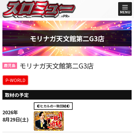
MENU
モリナガ天文館第二G3店
モリナガ天文館第二G3店
鹿児島
P-WORLD
取材の予定
🌓ヒカルの一致団結🌓
2026年
8月29日(土)