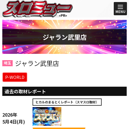
MENU
ジャラン武里店
ジャラン武里店
埼玉
P-WORLD
過去の取材レポート
ヒカルのまるとくレポート（スマスロ取材）
2026年
5月4日(月)