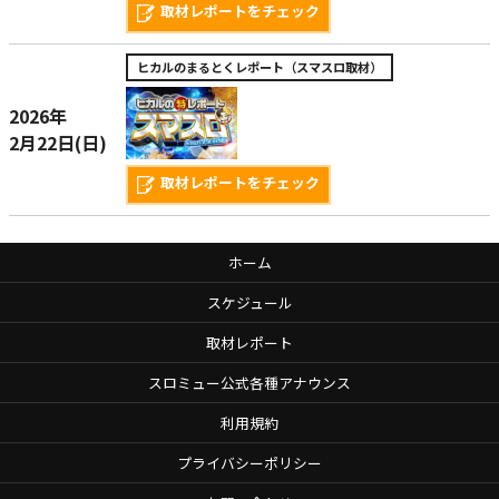
取材レポートをチェック
ヒカルのまるとくレポート（スマスロ取材）
2026年
2月22日(日)
取材レポートをチェック
ホーム
スケジュール
取材レポート
スロミュー公式各種アナウンス
利用規約
プライバシーポリシー