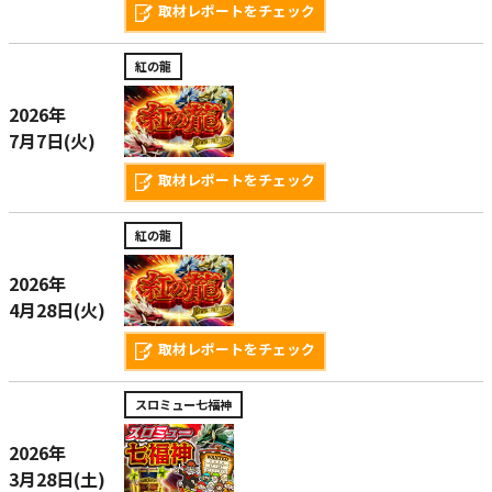
取材レポートをチェック
紅の龍
2026年
7月7日(火)
取材レポートをチェック
紅の龍
2026年
4月28日(火)
取材レポートをチェック
スロミュー七福神
2026年
3月28日(土)