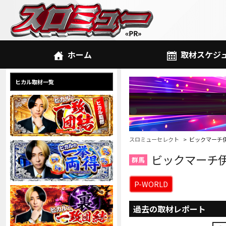
ホーム
取材スケジ
ヒカル取材一覧
スロミューセレクト
ビックマーチ
ビックマーチ
群馬
P-WORLD
過去の取材レポート