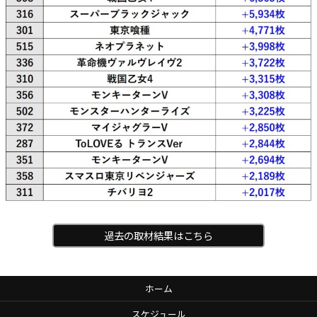
過去の取材結果はこちら
ホーム
スケジュール