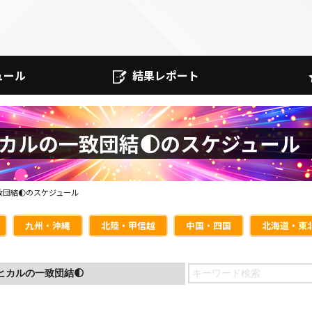
ュール
結果レポート
ヒカルの一致団結🌓のスケジュール
致団結🌓のスケジュール
九州・沖縄
北陸・甲信越
中国・四国
北海道・東