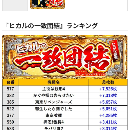
『ヒカルの一致団結』ランキング