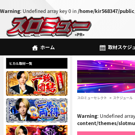
Warning
: Undefined array key 0 in
/home/kir568347/publi
ホーム
取材スケジ
ヒカル取材一覧
スロミューセレクト
スケジュール
Warning
: Undefined array
content/themes/slotmus