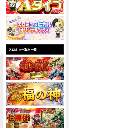
スロミュー取材一覧