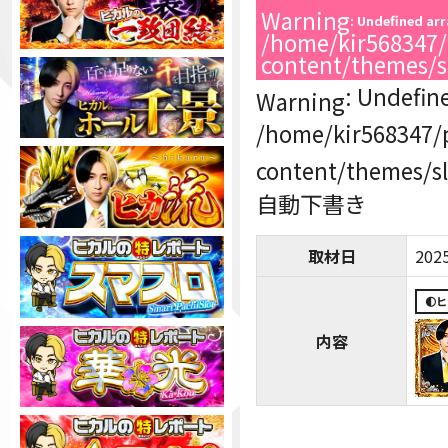
Warning
: Undefined arr
/home/kir568347
content/themes/s
: Undefine
Warning
/home/kir568347/
content/themes/sl
自動下書き
取材日
202
🌓
内容