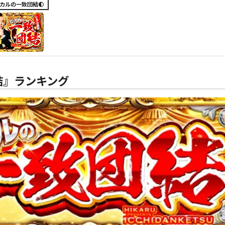
ヒカルの一致団結🌓
結』ランキング