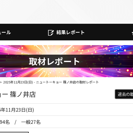
ュール
結果レポート
取材レポート
2025年11月23日(日) - ニュートーキョー 篠ノ井店の取材レポート
ー 篠ノ井店
過去の
5年11月23日(日)
94名 / 一般27名