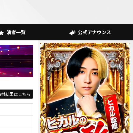
演者一覧
公式アナウンス
取材結果はこちら