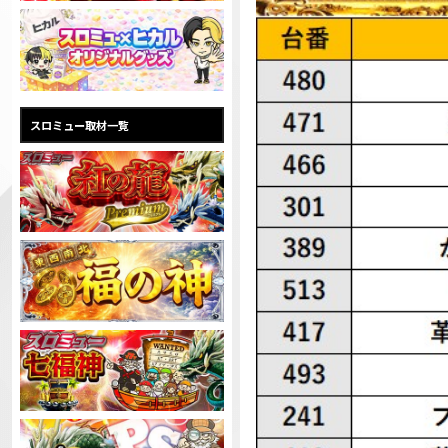
スロミュー取材一覧