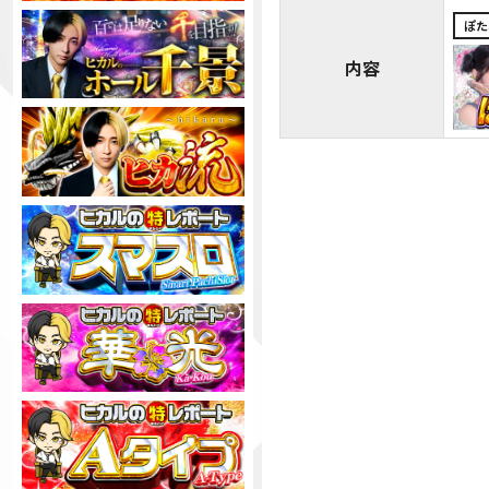
ぽた
内容