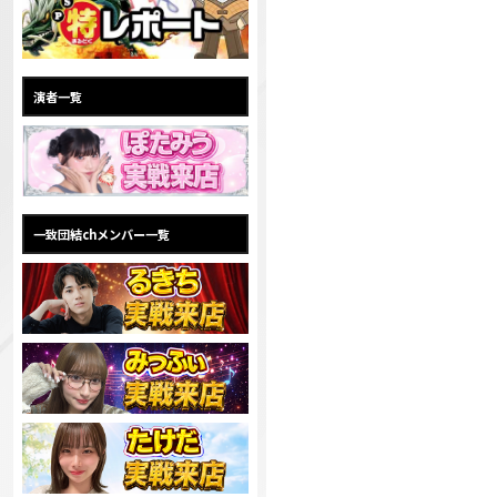
演者一覧
一致団結chメンバー一覧