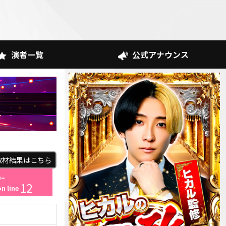
演者一覧
公式アナウンス
取材結果はこちら
-
12
n line