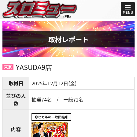
MENU
取材レポート
YASUDA9店
東京
取材日
2025年12月12日(金)
並びの人
抽選74名 / 一般71名
数
🌓ヒカルの一致団結🌓
内容