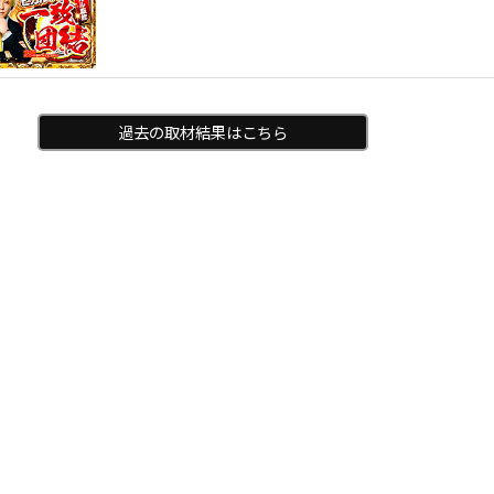
過去の取材結果はこちら