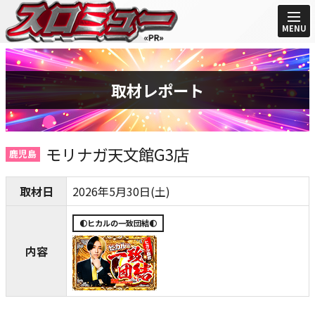
MENU
取材レポート
モリナガ天文館G3店
鹿児島
取材日
2026年5月30日(土)
🌓ヒカルの一致団結🌓
内容