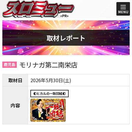
MENU
取材レポート
モリナガ第二南栄店
鹿児島
取材日
2026年5月30日(土)
🌓ヒカルの一致団結🌓
内容