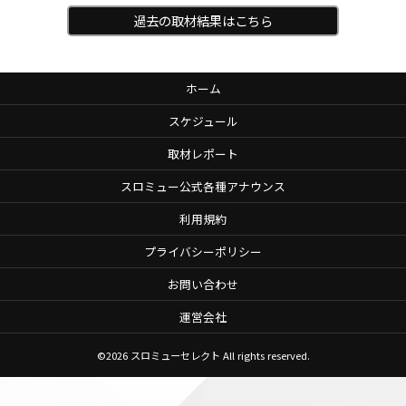
過去の取材結果はこちら
ホーム
スケジュール
取材レポート
スロミュー公式各種アナウンス
利用規約
プライバシーポリシー
お問い合わせ
運営会社
©2026
スロミューセレクト
All rights reserved.