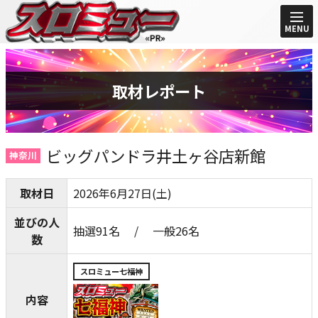
MENU
取材レポート
ビッグパンドラ井土ヶ谷店新館
神奈川
取材日
2026年6月27日(土)
並びの人
抽選91名 / 一般26名
数
スロミュー七福神
内容