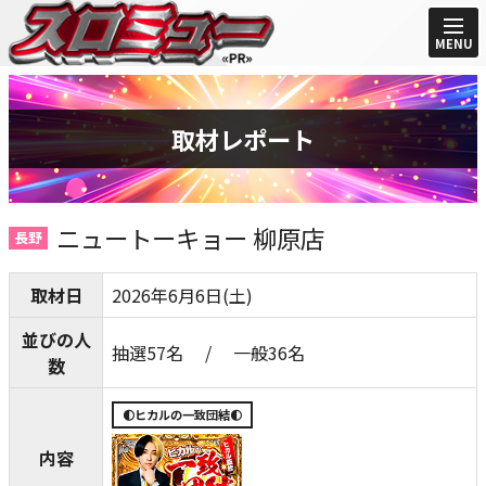
MENU
取材レポート
ニュートーキョー 柳原店
長野
取材日
2026年6月6日(土)
並びの人
抽選57名 / 一般36名
数
🌓ヒカルの一致団結🌓
内容