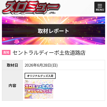
MENU
取材レポート
セントラルディーボ土佐道路店
高知
取材日
2026年6月28日(日)
オリジナルグッズ入荷
内容