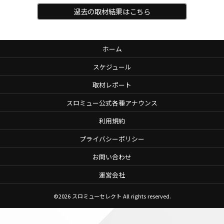
過去の取材結果はこちら
ホーム
スケジュール
取材レポート
スロミュー公式各種アナウンス
利用規約
プライバシーポリシー
お問い合わせ
運営会社
©2026
スロミューセレクト
All rights reserved.