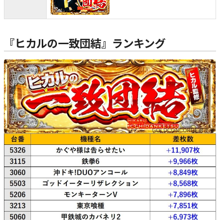
『ヒカルの一致団結』ランキング