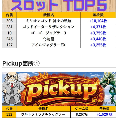
Pickup箇所①