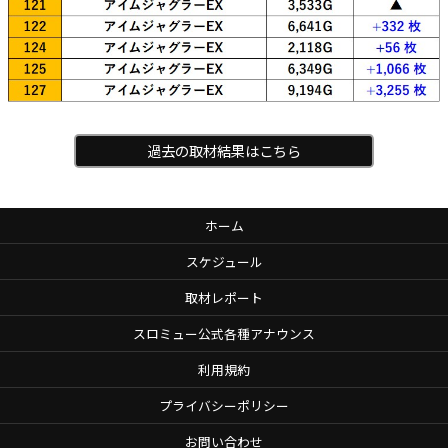
過去の取材結果はこちら
ホーム
スケジュール
取材レポート
スロミュー公式各種アナウンス
利用規約
プライバシーポリシー
お問い合わせ