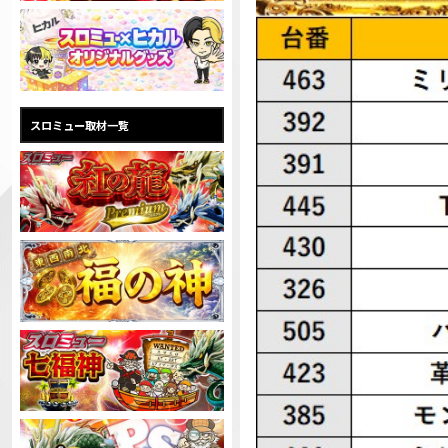
スロミュー取材一覧