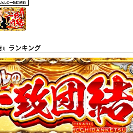
ヒカルの一致団結🌓
結』ランキング