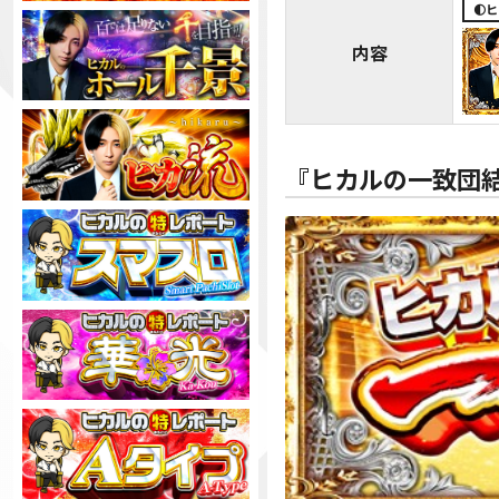
🌓
内容
『ヒカルの一致団