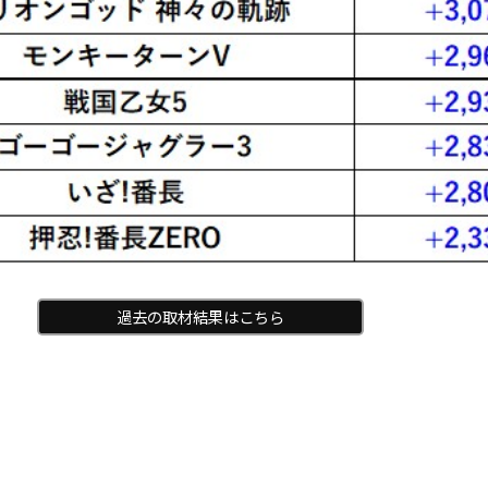
過去の取材結果はこちら