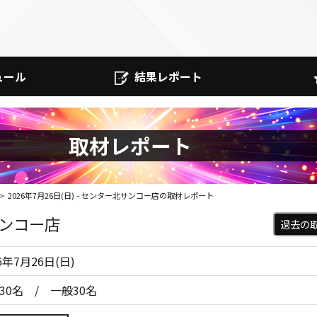
ュール
結果レポート
取材レポート
2026年7月26日(日) - センター北サンコー店の取材レポート
ンコー店
過去の
6年7月26日(日)
30名 / 一般30名