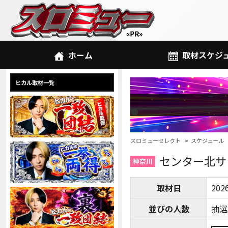
ホーム
取材スケジ
ヒカル取材一覧
スロミューセレクト
スケジュール
センター北サ
神奈川
取材日
202
並びの人数
抽選