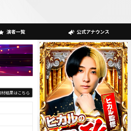
演者一覧
公式アナウンス
取材結果はこちら