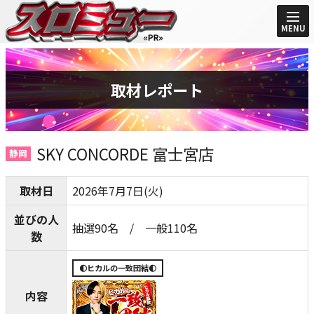
MENU
取材レポート
SKY CONCORDE 富士宮店
静岡
取材日
2026年7月7日(火)
並びの人
抽選90名 / 一般110名
数
🌓ヒカルの一致団結🌓
内容