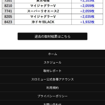
過去の取材結果はこちら
ホーム
スケジュール
取材レポート
スロミュー公式各種アナウンス
利用規約
プライバシーポリシー
お問い合わせ