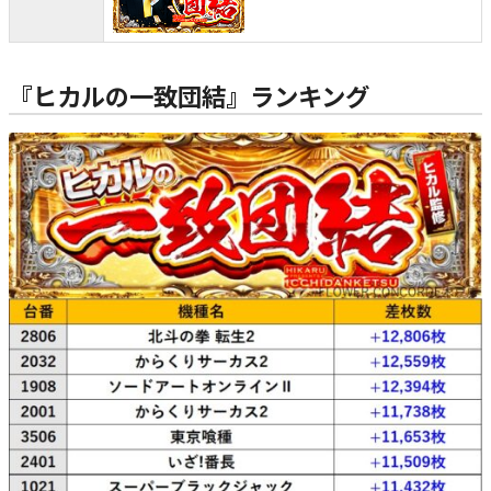
『ヒカルの一致団結』ランキング