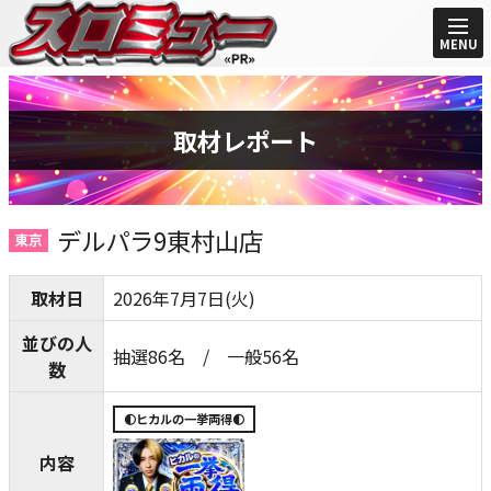
MENU
取材レポート
デルパラ9東村山店
東京
取材日
2026年7月7日(火)
並びの人
抽選86名 / 一般56名
数
🌓ヒカルの一挙両得🌓
内容